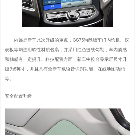
内饰是新车此次升级的重点，CS75尚酷版车门内饰板、仪
表板等均选用软性材质包裹，并采用红色缝线勾勒，车内质感
和触感有一定提升。科技配置方面，新车中控台显示屏尺寸升
级为8英寸，并且具有全新车载语音识别功能、在线地图功能
等。
安全配置升级