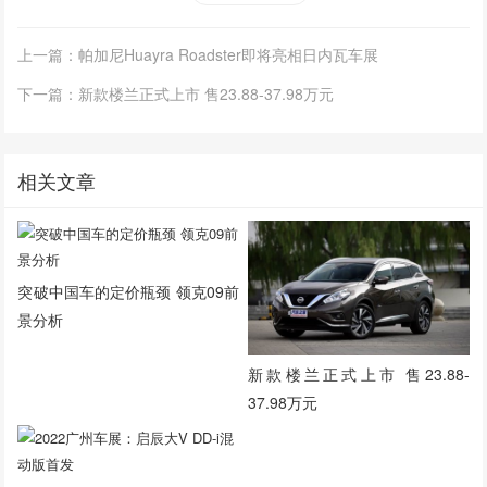
上一篇：帕加尼Huayra Roadster即将亮相日内瓦车展
下一篇：新款楼兰正式上市 售23.88-37.98万元
相关文章
突破中国车的定价瓶颈 领克09前
景分析
新款楼兰正式上市 售23.88-
37.98万元