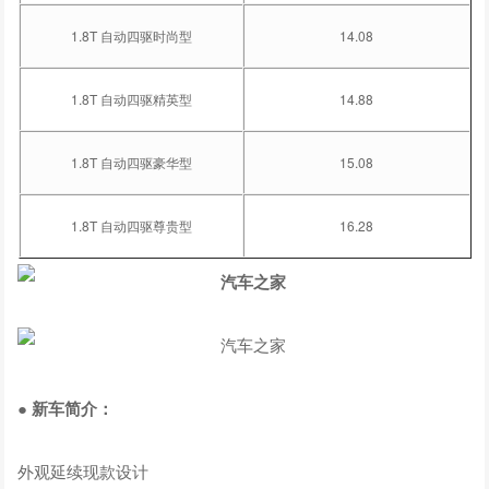
1.8T 自动四驱时尚型
14.08
1.8T 自动四驱精英型
14.88
1.8T 自动四驱豪华型
15.08
1.8T 自动四驱尊贵型
16.28
● 新车简介：
外观延续现款设计