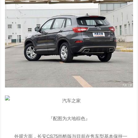
『配图为大地棕色』
外观方面，长安CS75尚酷版与目前在售车型基本保持一