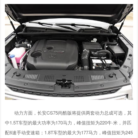
动力方面，长安CS75尚酷版将提供两套动力总成可选，其
中1.5T车型的最大功率为170马力，峰值扭矩为220牛·米，并匹
配6速手动变速箱；1.8T车型的最大为177马力，峰值扭矩为245