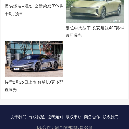
提供燃油+混动 全新荣威RX5将
于6月预售
定位中大型车 长安启源A07路试
谍照曝光
将于2月25日上市 仰望U9更多配
置曝光
关于我们
寻求报道
投稿须知
版权申明
商务合作
联系我们
BD合作：admin@icnauto.com