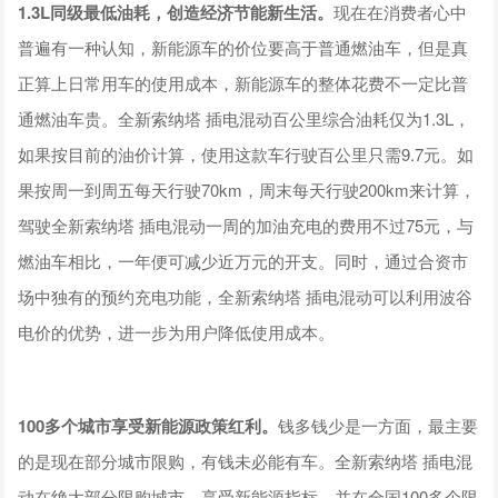
1.
3L
同级最低油耗，创造经济节能新生活。
现在在消费者心中
普遍有一种认知，新能源车的价位要高于普通燃油车，但是真
正算上日常用车的使用成本，新能源车的整体花费不一定比普
通燃油车贵。全新索纳塔 插电混动百公里综合油耗仅为1.3L，
如果按目前的油价计算，使用这款车行驶百公里只需9.7元。如
果按周一到周五每天行驶70km，周末每天行驶200km来计算，
驾驶全新索纳塔 插电混动一周的加油充电的费用不过75元，与
燃油车相比，一年便可减少近万元的开支。同时，通过合资市
场中独有的预约充电功能，全新索纳塔 插电混动可以利用波谷
电价的优势，进一步为用户降低使用成本。
100
多个城市享受新能源政策红利。
钱多钱少是一方面，最主要
的是现在部分城市限购，有钱未必能有车。全新索纳塔 插电混
动在绝大部分限购城市，享受新能源指标，并在全国100多个限