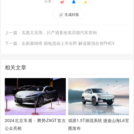
分享：
生成封面
上一篇：实惠又实用，日产逍客改装芬朗汽车音响
下一篇：全新索纳塔 插电混动上市在即 解读最强合资PHEV
相关文章
2024北京车展：腾势Z9GT首次
或搭1.5T插混系统 捷途山海L6官
公众亮相
图发布