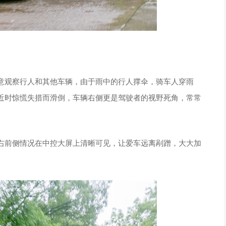
意观察行人和其他车辆，由于雨中的行人撑伞，骑车人穿雨
近时惊慌失措而滑倒，车辆右侧更是驾驶者的视野死角，常常
右前侧情况在中控大屏上清晰可见，让爱车远离剐蹭，大大加