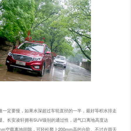
速一定要慢，如果水深超过车轮直径的一半，最好等积水排走
显。长安凌轩拥有SUV级别的通过性，进气口离地高度达
5mm空载离地间隙，可轻松爬上200mm高的台阶。不过在雨天