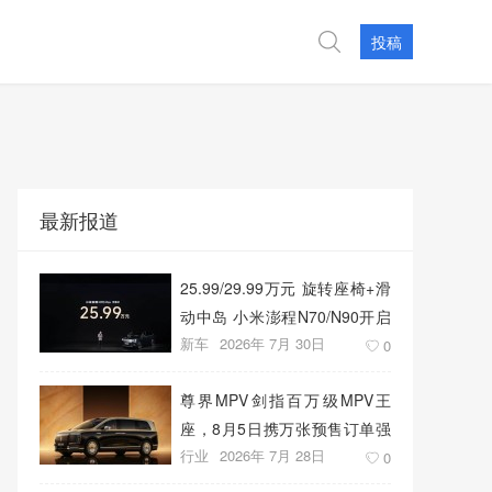
投稿
最新报道
25.99/29.99万元 旋转座椅+滑
动中岛 小米澎程N70/N90开启
新车
2026年 7月 30日
预售
0
尊界MPV剑指百万级MPV王
座，8月5日携万张预售订单强
行业
2026年 7月 28日
势上市
0