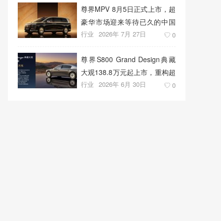
尊界MPV 8月5日正式上市，超
豪华市场迎来等待已久的中国
行业
2026年 7月 27日
答案
0
尊界S800 Grand Design典藏
大观138.8万元起上市，重构超
行业
2026年 6月 30日
豪华出行新标准
0