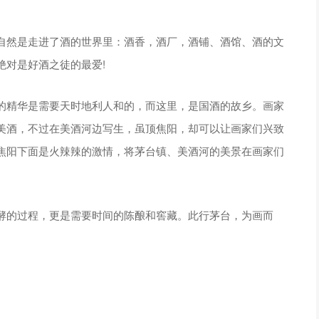
自然是走进了酒的世界里：酒香，酒厂，酒铺、酒馆、酒的文
绝对是好酒之徒的最爱!
的精华是需要天时地利人和的，而这里，是国酒的故乡。画家
美酒，不过在美酒河边写生，虽顶焦阳，却可以让画家们兴致
焦阳下面是火辣辣的激情，将茅台镇、美酒河的美景在画家们
酵的过程，更是需要时间的陈酿和窖藏。此行茅台，为画而