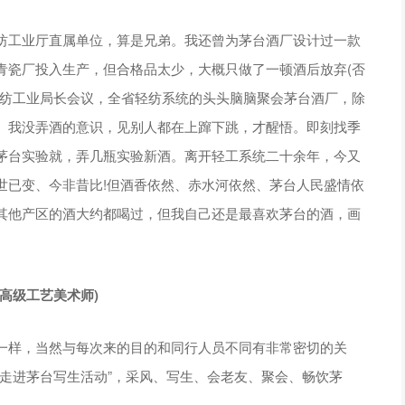
纺工业厅直属单位，算是兄弟。我还曾为茅台酒厂设计过一款
青瓷厂投入生产，但合格品太少，大概只做了一顿酒后放弃(否
轻纺工业局长会议，全省轻纺系统的头头脑脑聚会茅台酒厂，除
。我没弄酒的意识，见别人都在上蹿下跳，才醒悟。即刻找季
茅台实验就，弄几瓶实验新酒。离开轻工系统二十余年，今又
世已变、今非昔比!但酒香依然、赤水河依然、茅台人民盛情依
)，其他产区的酒大约都喝过，但我自己还是最喜欢茅台的酒，画
高级工艺美术师)
一样，当然与每次来的目的和同行人员不同有非常密切的关
走进茅台写生活动”，采风、写生、会老友、聚会、畅饮茅