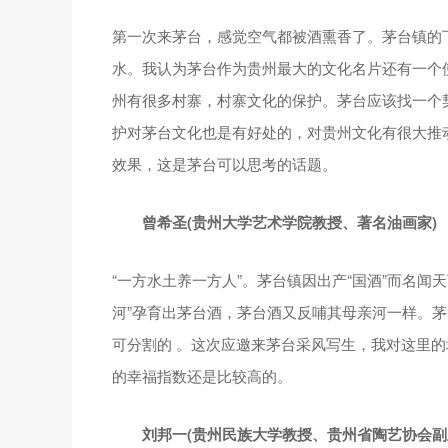
第一次来茅台，感觉空气都被酒熏香了。茅台镇的
水。我认为茅台作为贵州最大的文化名片还有一个
州有很多村寨，村寨文化的保护。茅台应该找一个
护对茅台文化也是有好处的，对贵州文化有很大推
效果，这是茅台可以思考的话题。
曾希圣(贵州大学艺术学院教授、著名油画家)
“一方水土养一方人”。茅台镇因出产“国酒”而名闻
河”孕育出茅台酒，茅台酒又反哺其母亲河一样。茅
可分割的 。这次应邀来茅台采风写生，我对这里
的幸福指数还是比较高的。
刘邦一(贵州民族大学教授、贵州省陶艺协会副