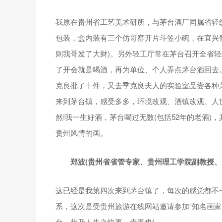
我原在贵州省工艺美术研所，与茅台酒厂同属省轻
包装，盒内装有三个仿哥窑开片斗笠小碗，在宜兴
则我哥发了大财)。另外轻工厅常在茅台召开全省
了开会就是喝酒，再为单位、个人弄点茅台酒回去
克良批了十件，又去季克良夫人的实验室品尝各种
来到茅台镇，感受多多，环境改观、酒镇改观、人
然!我一生好酒，茅台喝过无数(包括52年的老酒
贵州风情的画。
郑波(贵州省省管专家、贵州理工学院副教授、
这已经是我第四次来到茅台镇了，每次的感觉都不
系，这次是受贵州旅游在线网站邀请参加“知名画家
台，此乃人生之快事、幸事也!