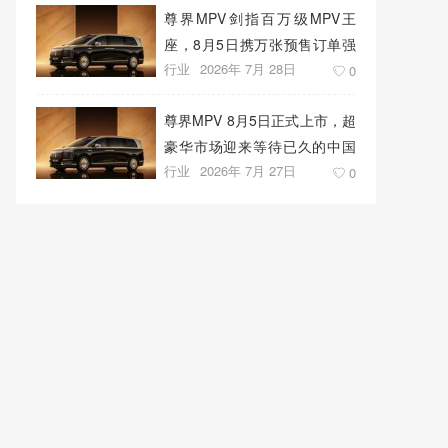
尊界MPV剑指百万级MPV王
座，8月5日携万张预售订单强
行业
2026年 7月 28日
势上市
0
尊界MPV 8月5日正式上市，超
豪华市场迎来等待已久的中国
行业
2026年 7月 27日
答案
0