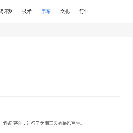
驾评测
技术
用车
文化
行业
国第一酒镇”茅台，进行了为期三天的采风写生。