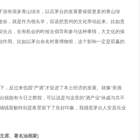
下游有很多青山绿水，以后茅台的发展要保留更多的青山绿
使命，就是作为领头羊，应该把贵州的文化带动起来。比如贵
契合点，在有机会的时候去倡导和参与这种事情，大文化的保
动作用。比如以茅台命名村寨博物馆，这个影响一定是双赢的
天下，反过来也因“产酒”才促进了本土经济的发展。就像“美酒
台镇能有今日之辉煌，可以说是与这里的“酒产业”休戚与共不
的城镇面貌特别是夜景留下了良好印象，我感觉茅台人安居乐业
主席、著名油画家)