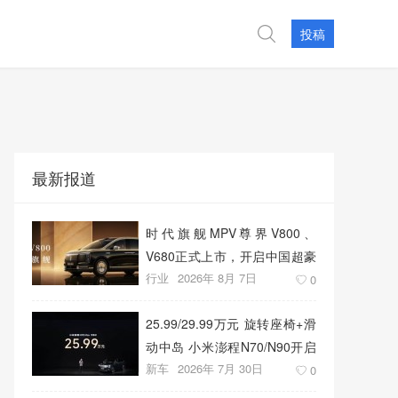
投稿
最新报道
时代旗舰MPV尊界V800、
V680正式上市，开启中国超豪
行业
2026年 8月 7日
华MPV发展新篇章
0
25.99/29.99万元 旋转座椅+滑
动中岛 小米澎程N70/N90开启
新车
2026年 7月 30日
预售
0