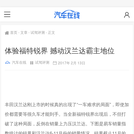
首页
-
文章
-
试驾评测
-
正文
体验福特锐界 撼动汉兰达霸主地位
汽车在线
试驾评测
2017年 2月 13日
丰田汉兰达刚上市的时候真的出现了“一车难求的局面”，即使加
价都需要等很久车才能到手。当全新福特锐界出现后，不但打
破了这种局面，反倒在销量上力压汉兰达。下图是易车销量指
数统计的锐界和汉兰达6-11月份的销量情况，锐界截止11月的